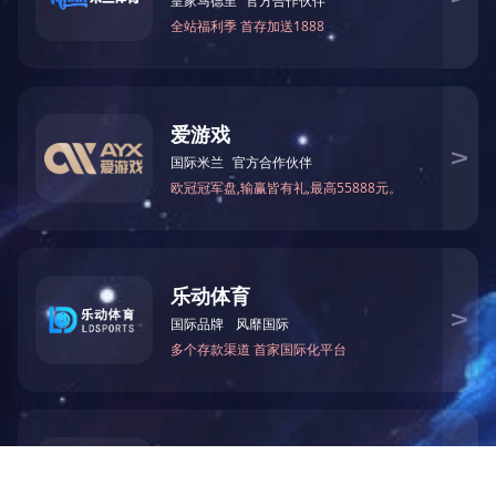
上一篇：
计算机软件著作权登记证书
下一篇：
中国智慧城市建设推荐品牌
联系电话：400-6288-007
销售热线：186 8875 7638 熊总监
公司邮箱：info@yl007.com
公司地址：深圳市宝安区宝石西路108号二号楼6楼
Copyright© 1998-2023 华体网页版登录界面-华体(中国)
备案号：
网站首页
产品中心
新闻中心
电话咨询