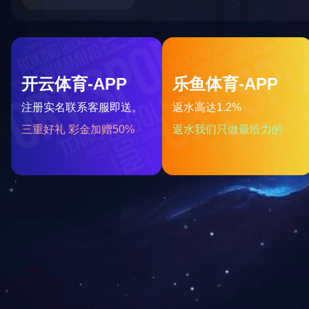
购买防盗
华体网页版登录界面-华体(中
家庭防盗
国)
NB可燃
华体网页版登录界面-华体(中国)
防盗报警
全国免费服务热线：400-6288-007
公司电话：0755-2788 9940
WT2BX
企业邮箱：info@yl007.com
公司地址：深圳市宝安区石岩街道建
防盗报警
兴路海谷科技大厦T4栋7楼
手机 ：186 8875 7638 熊总监
烟雾报警
视频监控
主动和被