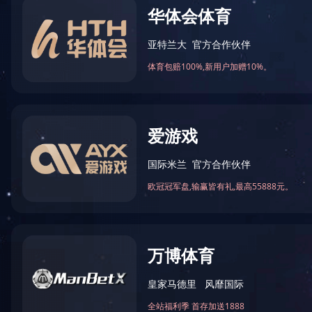
服务支持
常见问题
常见问题
如何辨别
售后服务