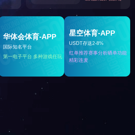
服
2021-11-07
2021-11-05
2021-11-05
2021-11-05
2021-11-05
2020-08-20
2020-05-04
2020-02-04
2020-01-28