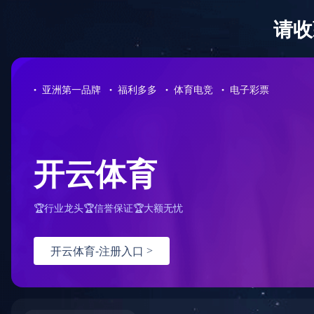
欢迎光临驰通达官网！
首页
关于我们
产品中心
华体网页版登录界面-华体(中国)